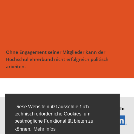
Ohne Engagement seiner Mitglieder kann der
Hochschullehrerbund nicht erfolgreich politisch
arbeiten.
Diese Website nutzt ausschließlich
Mitglied von
Mitglied von
hlb
auf LinkedIn
technisch erforderliche Cookies, um
bestmögliche Funktionalität bieten zu
können.
Mehr Infos